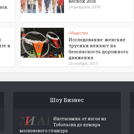
весной 2018
вок
24 февраля, 2018
Общество
и
Исследование: женские
нге и
трусики влияют на
безопасность дорожного
движения
20 ноября, 2017
Шоу Бизнес
Инстасамка: от изгоя из
Тобольска до кумира
московского гламура