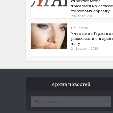
строительство
трамвайных остано
по новому образцу
28 марта, 2019
Общество
Ученые из Германи
рассказали о пирси
тату
21 февраля, 2018
Архив новостей
Архив
новостей