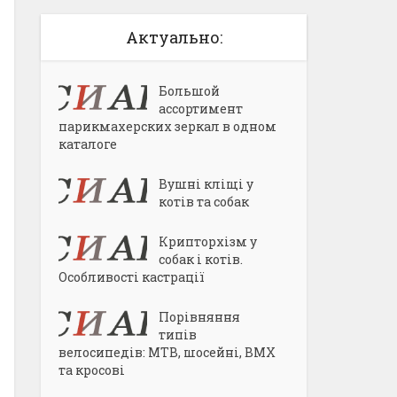
Актуально:
Большой
ассортимент
парикмахерских зеркал в одном
каталоге
Вушні кліщі у
котів та собак
Крипторхізм у
собак і котів.
Особливості кастрації
Порівняння
типів
велосипедів: MTB, шосейні, BMX
та кросові