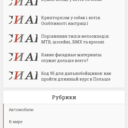
Крипторхізм у собак і котів.
Особливості кастрації
Порівняння типів велосипедів:
MTB, шосейні, BMX та кросові
Какие фасадные материалы
служат дольше всего?
Код 95 для дальнобойщиков: как
пройти длинный курс в Польше
Рубрики
Автомобили
В мире