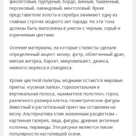
фиолетовый, пурпурный, бордо, винный, тыквенный,
персиковый, лавандовый, ментоловый. Яркие
представители золота и серебра занимают одну из
главных строчек модного хит парада. Но эти тона
должны быть выполнены в унисон с черным, серый и
коричневым цветами.
Осенние материалы, на которые стилисты сделали
определенный акцент: мохер, фетр, облегченный драп,
мягкая ангорка, бархат, микровильвет, джинса,
немного люрекса и спандекса.
Кроме цветной палитры, модными остаются мировые
принты: «гусиная лапка», горизонтальная и
вертикальная полоса, «шахматное полотно», горох,
различного размера клетка, геометрические фигуры.
Животный и растительный принт мы оставляем на
весну. Альтернатива этим жизненным расцветкам –
картинная галерея, лица, фигуры, древние античные
колонны, пирамиды. Эти рисунки являются пиком
популярности наступившей осени.