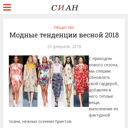
Общество
Модные тенденции весной 2018
24 февраля, 2018
С приходом
нового сезона,
мы спешим
обновлять
свой гардероб,
добавляя в
него теплые
вещи,
выполнение из
фактурной
ткани, нежных осенних принтов.