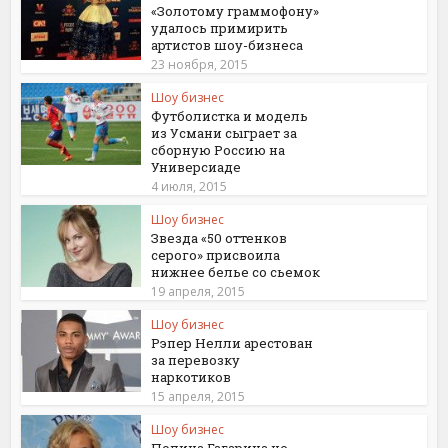
«Золотому граммофону»
удалось примирить
артистов шоу-бизнеса
23 ноября, 2015
Шоу бизнес
Футболистка и модель
из Усмани сыграет за
сборную Россию на
Универсиаде
4 июля, 2015
Шоу бизнес
Звезда «50 оттенков
серого» присвоила
нижнее белье со сьемок
19 апреля, 2015
Шоу бизнес
Рэпер Нелли арестован
за перевозку
наркотиков
15 апреля, 2015
Шоу бизнес
Полина Гагарина не