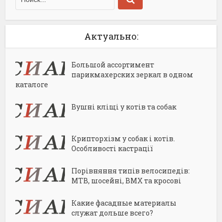
Актуально:
Большой ассортимент
парикмахерских зеркал в одном
каталоге
Вушні кліщі у котів та собак
Крипторхізм у собак і котів.
Особливості кастрації
Порівняння типів велосипедів:
MTB, шосейні, BMX та кросові
Какие фасадные материалы
служат дольше всего?