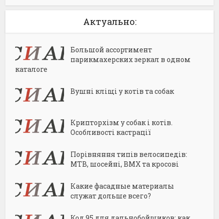
Актуально:
Большой ассортимент
парикмахерских зеркал в одном
каталоге
Вушні кліщі у котів та собак
Крипторхізм у собак і котів.
Особливості кастрації
Порівняння типів велосипедів:
MTB, шосейні, BMX та кросові
Какие фасадные материалы
служат дольше всего?
Код 95 для дальнобойщиков: как