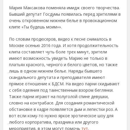
Мария Максакова поменяла имидж своего творчества.
Бывший депутат Госдумы появилась перед зрителями в
очень откровенном нижнем белье в провокационном
клипе «Ты будешь моим»».
По словам продюсеров, видео к песне снималось в
Москве осенью 2016 года. И хотя продолжительность
клипа составляет чуть боле трех минут, зрители
имеют возможность увидеть Марию не только в
платьях красного, черного и белого цветов, но также
лишь в одном нижнем белье. Наряды бывшего
скандального депутата и преподавателя имеют
прямое отношение к БДСМ. На видео парни скидывают
с себя одеяния под таинственным взором беглянки.
Также парни играют на полуголой спине девушки,
словно на контрабасе. Для создания романтической
обстановке в кадре появляется дым и лепестки роз. А
вот если кому-то нужно яркое эротическое шоу для
любого корпоратива, праздника или другого
мероприятия, в этом могут помочь
тут
.