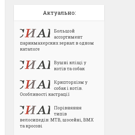
Актуально:
Большой
ассортимент
парикмахерских зеркал в одном
каталоге
Вушні кліщі у
котів та собак
Крипторхізм у
собак і котів.
Особливості кастрації
Порівняння
типів
велосипедів: MTB, шосейні, BMX
та кросові