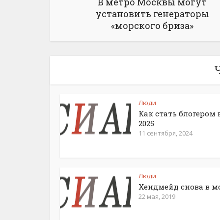
В метро Москвы могут
установить генераторы
«морского бриза»
Люди
Как стать блогером 
2025
11 сентября, 2024
Люди
Хендмейд снова в м
22 мая, 2019