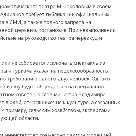
драматического театра М. Соколовым в своем
ме Адрианов требует публикации официальных
а в СМИ, а также полного запрета на
авной церкви в постановке. При невыполнении
ствие на руководство театра через суд и
ики не собирается исключать спектакль из
уры и туризма указал на нецелесообразность
по требованию одного-двух человек. Однако
й и шоу будет обсуждаться на специально
ртном совете. Со слов министра Владимира
ет людей, относящихся не к культуре, а связанных
к примеру, сельским хозяйством, экспертами
вующей области.
ом министерство совместно с администрацией