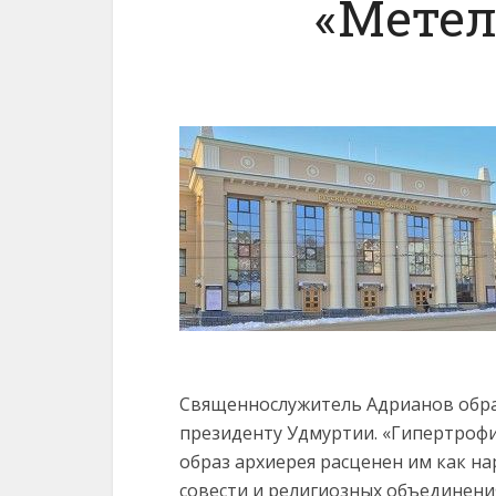
«Мете
Священнослужитель Адрианов обрат
президенту Удмуртии. «Гипертрофи
образ архиерея расценен им как н
совести и религиозных объединени