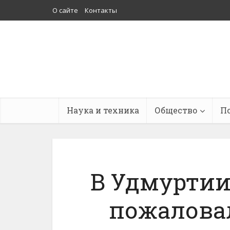
О сайте
Контакты
Наука и техника
Общество
П
В Удмурти
пожаловал