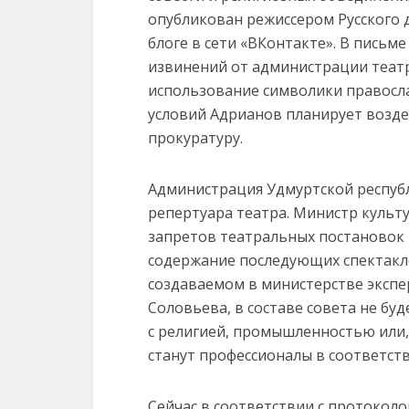
опубликован режиссером Русского 
блоге в сети «ВКонтакте». В пись
извинений от администрации театр
использование символики правосл
условий Адрианов планирует воздей
прокуратуру.
Администрация Удмуртской республ
репертуара театра. Министр культ
запретов театральных постановок 
содержание последующих спектакле
создаваемом в министерстве экспе
Соловьева, в составе совета не буд
с религией, промышленностью или, 
станут профессионалы в соответст
Сейчас в соответствии с протокол