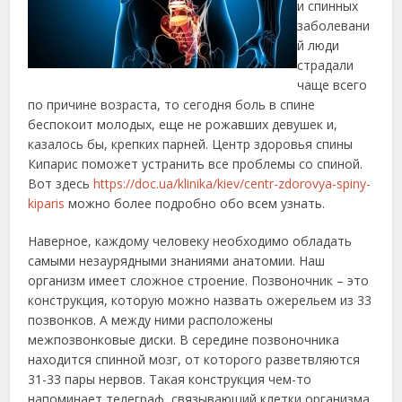
и спинных
заболевани
й люди
страдали
чаще всего
по причине возраста, то сегодня боль в спине
беспокоит молодых, еще не рожавших девушек и,
казалось бы, крепких парней.
Центр здоровья спины
Кипарис поможет устранить все проблемы со спиной.
Вот здесь
https://doc.ua/klinika/kiev/centr-zdorovya-spiny-
kiparis
можно более подробно обо всем узнать.
Наверное, каждому человеку необходимо обладать
самыми незаурядными знаниями анатомии. Наш
организм имеет сложное строение. Позвоночник – это
конструкция, которую можно назвать ожерельем из 33
позвонков. А между ними расположены
межпозвонковые диски. В середине позвоночника
находится спинной мозг, от которого разветвляются
31-33 пары нервов. Такая конструкция чем-то
напоминает телеграф, связывающий клетки организма