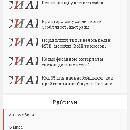
Вушні кліщі у котів та собак
Крипторхізм у собак і котів.
Особливості кастрації
Порівняння типів велосипедів:
MTB, шосейні, BMX та кросові
Какие фасадные материалы
служат дольше всего?
Код 95 для дальнобойщиков: как
пройти длинный курс в Польше
Рубрики
Автомобили
В мире