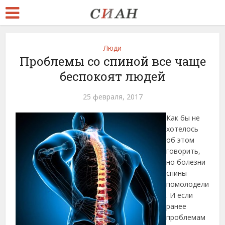
Люди
Проблемы со спиной все чаще
беспокоят людей
25 февраля, 2017
Как бы не
хотелось
об этом
говорить,
но болезни
спины
помолодели
. И если
ранее
проблемам