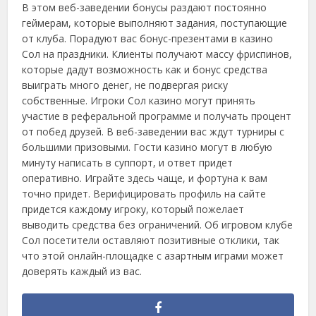
В этом веб-заведении бонусы раздают постоянно
геймерам, которые выполняют задания, поступающие
от клуба. Порадуют вас бонус-презентами в казино
Сол на праздники. Клиенты получают массу фриспинов,
которые дадут возможность как и бонус средства
выиграть много денег, не подвергая риску
собственные. Игроки Сол казино могут принять
участие в реферальной программе и получать процент
от побед друзей. В веб-заведении вас ждут турниры с
большими призовыми. Гости казино могут в любую
минуту написать в суппорт, и ответ придет
оперативно. Играйте здесь чаще, и фортуна к вам
точно придет. Верифицировать профиль на сайте
придется каждому игроку, который пожелает
выводить средства без ограничений. Об игровом клубе
Сол посетители оставляют позитивные отклики, так
что этой онлайн-площадке с азартным играми может
доверять каждый из вас.