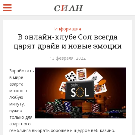
Информация
В онлайн-клубе Сол всегда
царят драйв и новые эмоции
13 февраля, 2022
Заработать
в мире
азарта
можно в
любую
минуту,
нужно
только для
азартного
гемблинга выбрать хорошее и щедрое веб-казино.