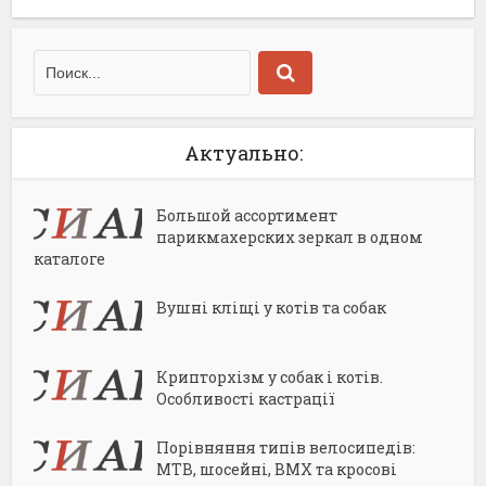
Актуально:
Большой ассортимент
парикмахерских зеркал в одном
каталоге
Вушні кліщі у котів та собак
Крипторхізм у собак і котів.
Особливості кастрації
Порівняння типів велосипедів:
MTB, шосейні, BMX та кросові