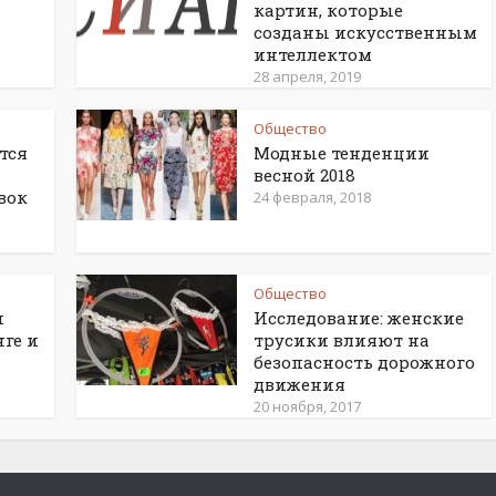
картин, которые
созданы искусственным
интеллектом
28 апреля, 2019
Общество
тся
Модные тенденции
весной 2018
вок
24 февраля, 2018
Общество
и
Исследование: женские
нге и
трусики влияют на
безопасность дорожного
движения
20 ноября, 2017