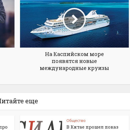
На Каспийском море
появятся новые
международные круизы
Читайте еще
Общество
про
В Китае прошел показ