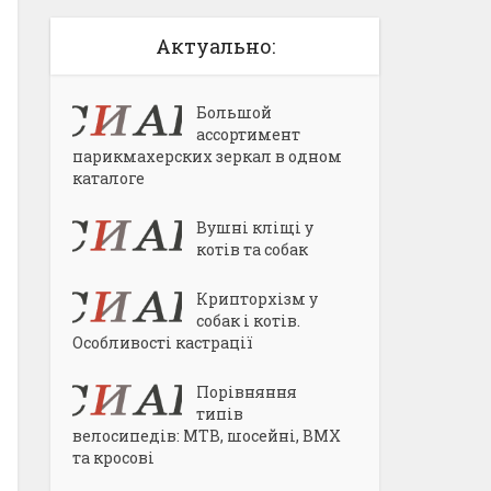
Актуально:
Большой
ассортимент
парикмахерских зеркал в одном
каталоге
Вушні кліщі у
котів та собак
Крипторхізм у
собак і котів.
Особливості кастрації
Порівняння
типів
велосипедів: MTB, шосейні, BMX
та кросові