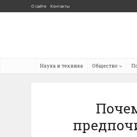
О сайте
Контакты
Наука и техника
Общество
П
Поче
предпоч