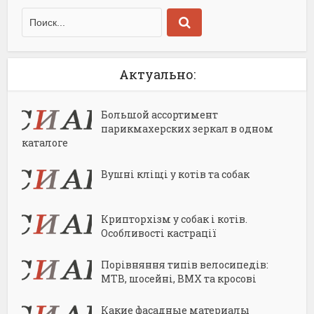
Актуально:
Большой ассортимент
парикмахерских зеркал в одном
каталоге
Вушні кліщі у котів та собак
Крипторхізм у собак і котів.
Особливості кастрації
Порівняння типів велосипедів:
MTB, шосейні, BMX та кросові
Какие фасадные материалы