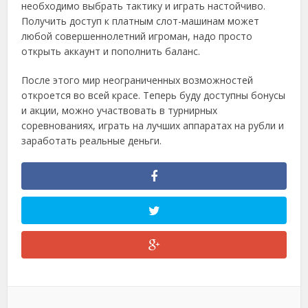
необходимо выбрать тактику и играть настойчиво.
Получить доступ к платным слот-машинам может
любой совершеннолетний игроман, надо просто
открыть аккаунт и пополнить баланс.
После этого мир неограниченных возможностей
откроется во всей красе. Теперь буду доступны бонусы
и акции, можно участвовать в турнирных
соревнованиях, играть на лучших аппаратах на рубли и
заработать реальные деньги.