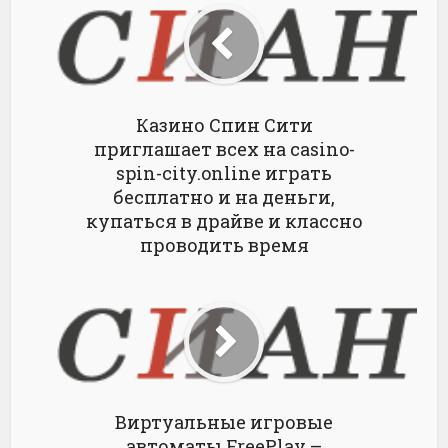
Казино Спин Сити
приглашает всех на casino-
spin-city.online играть
бесплатно и на деньги,
купаться в драйве и классно
проводить время
Виртуальные игровые
автоматы FreePlay –