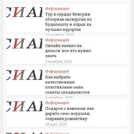
Информация
Тур в сердце Венгрии:
обзорная экскурсия по
Будапешту и отдых на
лучших курортах
14 ноября, 2025
Информация
Онлайн казино на
деньги: все что нужно
знать
3 ноября, 2025
Информация
Как выбрать
качественные
пластиковые окна:
советы специалистов
6 октября, 2025
Информация
Подарок с намеком: как
дарить секс-игрушки,
сохраняя романтику
28 мая, 2025