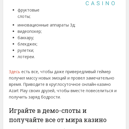
фруктовые
слоты;
инновационные аппараты 3д;
видеопокер;
баккару;
блекджек;
рулетки;
лотереи.
Здесь
есть все, чтобы даже привередливый геймер
получил массу новых эмоций и провел замечательно
время. Приводите в круглосуточное онлайн-казино
Azart Play своих друзей, чтобы вместе повеселиться и
получить заряд бодрости.
Играйте в демо-слоты и
получайте все от мира казино