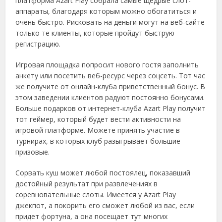
платформа Azart Play собрала самые щедрые слот-
аппараты, благодаря которым можно обогатиться и
очень быстро. Рисковать на деньги могут на веб-сайте
только те клиенты, которые пройдут быструю
регистрацию.
Игровая площадка попросит нового гостя заполнить
анкету или посетить веб-ресурс через соцсеть. Тот час
же получите от онлайн-клуба приветственный бонус. В
этом заведении клиентов радуют постоянно бонусами.
Больше подарков от интернет-клуба Azart Play получит
тот геймер, который будет вести активности на
игровой платформе. Можете принять участие в
турнирах, в которых клуб разыгрывает большие
призовые.
Сорвать куш может любой постоялец, показавший
достойный результат при развлечениях в
соревновательные слоты. Имеется у Azart Play
джекпот, а покорить его сможет любой из вас, если
придет фортуна, а она посещает тут многих