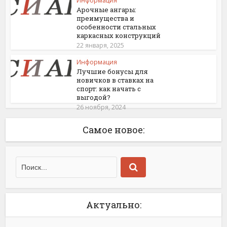
Информация
Арочные ангары:
преимущества и
особенности стальных
каркасных конструкций
22 января, 2025
Информация
Лучшие бонусы для
новичков в ставках на
спорт: как начать с
выгодой?
26 ноября, 2024
Самое новое:
Актуально: