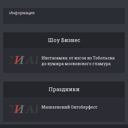
Информация
Шоу Бизнес
Инстасамка: от изгоя из Тобольска
до кумира московского гламура
Праздники
Мюнхенский Октоберфест