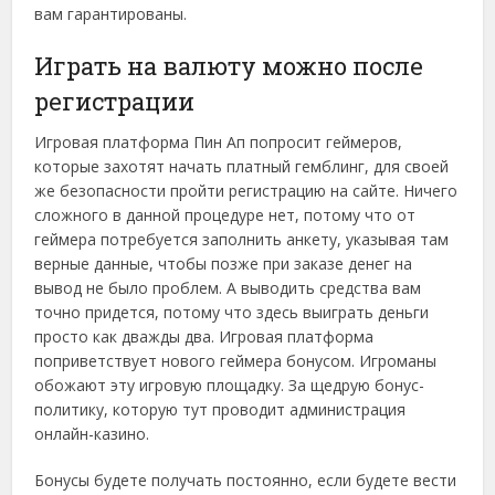
вам гарантированы.
Играть на валюту можно после
регистрации
Игровая платформа Пин Ап попросит геймеров,
которые захотят начать платный гемблинг, для своей
же безопасности пройти регистрацию на сайте. Ничего
сложного в данной процедуре нет, потому что от
геймера потребуется заполнить анкету, указывая там
верные данные, чтобы позже при заказе денег на
вывод не было проблем. А выводить средства вам
точно придется, потому что здесь выиграть деньги
просто как дважды два. Игровая платформа
поприветствует нового геймера бонусом. Игроманы
обожают эту игровую площадку. За щедрую бонус-
политику, которую тут проводит администрация
онлайн-казино.
Бонусы будете получать постоянно, если будете вести