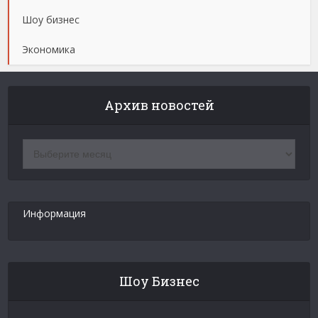
Шоу бизнес
Экономика
Архив новостей
Архив
новостей
Информация
Шоу Бизнес