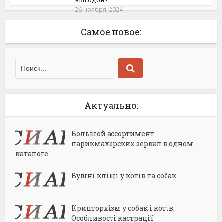
выгодой?
26 ноября, 2024
Самое новое:
Актуально:
Большой ассортимент
парикмахерских зеркал в одном
каталоге
Вушні кліщі у котів та собак
Крипторхізм у собак і котів.
Особливості кастрації