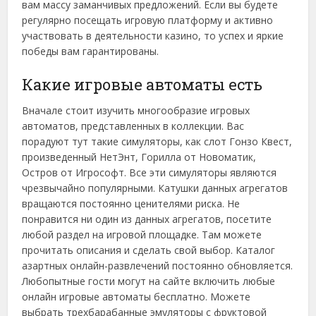
вам массу заманчивых предложений. Если вы будете
регулярно посещать игровую платформу и активно
участвовать в деятельности казино, то успех и яркие
победы вам гарантированы.
Какие игровые автоматы есть
Вначале стоит изучить многообразие игровых
автоматов, представленных в коллекции. Вас
порадуют тут такие симуляторы, как слот Гонзо Квест,
произведенный НетЭнт, Горилла от Новоматик,
Остров от Игрософт. Все эти симуляторы являются
чрезвычайно популярными. Катушки данных агрегатов
вращаются постоянно ценителями риска. Не
понравится ни один из данных агрегатов, посетите
любой раздел на игровой площадке. Там можете
прочитать описания и сделать свой выбор. Каталог
азартных онлайн-развлечений постоянно обновляется.
Любопытные гости могут на сайте включить любые
онлайн игровые автоматы бесплатно. Можете
выбрать трехбарабанные эмуляторы с фруктовой