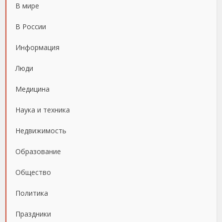
В мире
В России
Информация
Люди
Медицина
Наука и техника
Недвижимость
Образование
Общество
Политика
Праздники