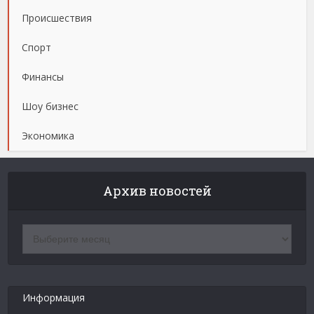
Происшествия
Спорт
Финансы
Шоу бизнес
Экономика
Архив новостей
Архив
новостей
Информация