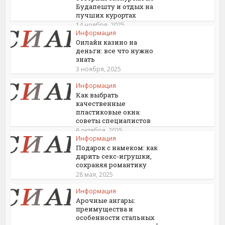
Будапешту и отдых на
лучших курортах
14 ноября, 2025
Информация
Онлайн казино на
деньги: все что нужно
знать
3 ноября, 2025
Информация
Как выбрать
качественные
пластиковые окна:
советы специалистов
6 октября, 2025
Информация
Подарок с намеком: как
дарить секс-игрушки,
сохраняя романтику
28 мая, 2025
Информация
Арочные ангары:
преимущества и
особенности стальных