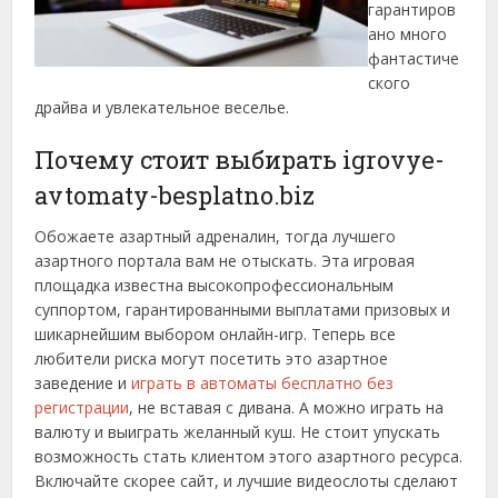
гарантиров
ано много
фантастиче
ского
драйва и увлекательное веселье.
Почему стоит выбирать igrovye-
avtomaty-besplatno.biz
Обожаете азартный адреналин, тогда лучшего
азартного портала вам не отыскать. Эта игровая
площадка известна высокопрофессиональным
суппортом, гарантированными выплатами призовых и
шикарнейшим выбором онлайн-игр. Теперь все
любители риска могут посетить это азартное
заведение и
играть в автоматы бесплатно без
регистрации
, не вставая с дивана. А можно играть на
валюту и выиграть желанный куш. Не стоит упускать
возможность стать клиентом этого азартного ресурса.
Включайте скорее сайт, и лучшие видеослоты сделают