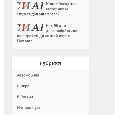
Какие фасадные
материалы
служат дольше всего?
Код 95 для
дальнобойщиков:
как пройти длинный курс в
Польше
Рубрики
Автомобили
В мире
В России
Информация