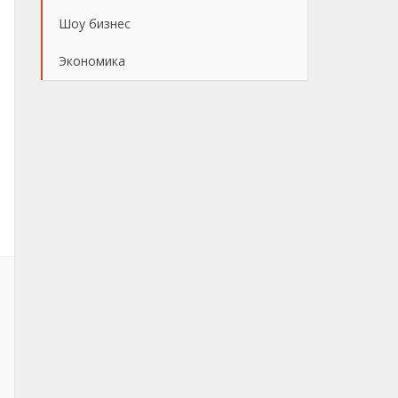
Шоу бизнес
Экономика