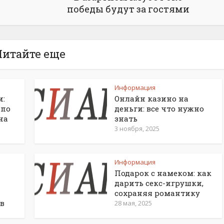
победы будут за гостями
Читайте еще
Информация
и:
Онлайн казино на
 по
деньги: все что нужно
на
знать
3 ноября, 2025
Информация
Подарок с намеком: как
дарить секс-игрушки,
сохраняя романтику
в
28 мая, 2025