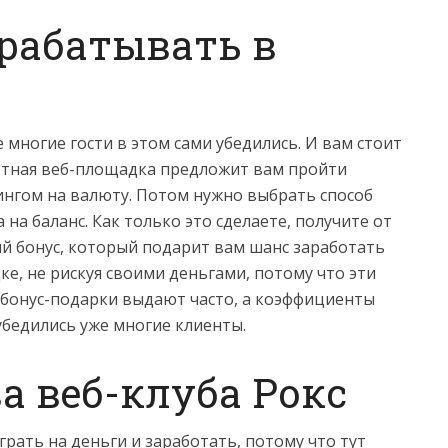
рабатывать в
е многие гости в этом сами убедились. И вам стоит
зартная веб-площадка предложит вам пройти
нгом на валюту. Потом нужно выбрать способ
 на баланс. Как только это сделаете, получите от
й бонус, который подарит вам шанс заработать
е, не рискуя своими деньгами, потому что эти
т бонус-подарки выдают часто, а коэффициенты
бедились уже многие клиенты.
 веб-клуба Рокс
грать на деньги и заработать, потому что тут