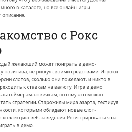
много в каталоге, но все онлайн-игры
 описания.
акомство с Рокс
о
аждый желающий может поиграть в демо-
у позитива, не рискуя своими средствами. Игроки
ерсии слотов, сколько они пожелают, и никто в
ереходить к ставкам на валюту. Игра в демо
ьзы геймерам-новичкам, потому что можно
тать стратегии. Старожилы мира азарта, тестируя
тонкости, которыми обладают новые слот-
 коллекцию веб-заведения. Регистрироваться на
играть в демо.