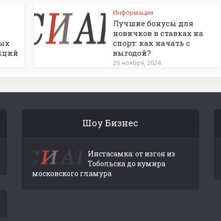
Информация
Лучшие бонусы для
новичков в ставках на
ных
спорт: как начать с
кций
выгодой?
26 ноября, 2024
Шоу Бизнес
Инстасамка: от изгоя из
Тобольска до кумира
московского гламура