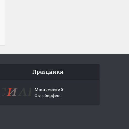
Праздники
Мюнхенский
Октоберфест