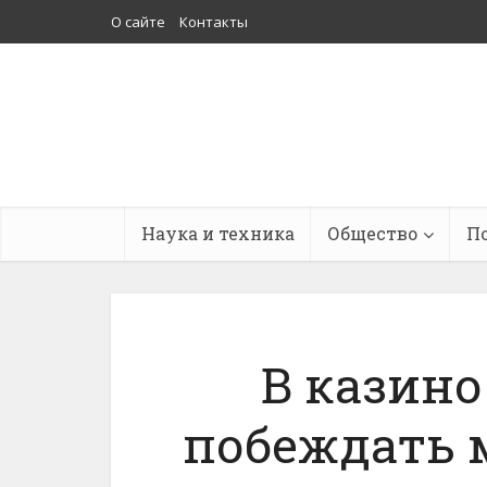
О сайте
Контакты
Наука и техника
Общество
П
В казино
побеждать 