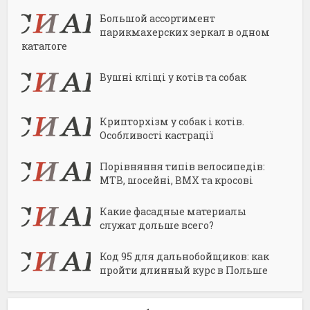
Большой ассортимент
парикмахерских зеркал в одном
каталоге
Вушні кліщі у котів та собак
Крипторхізм у собак і котів.
Особливості кастрації
Порівняння типів велосипедів:
MTB, шосейні, BMX та кросові
Какие фасадные материалы
служат дольше всего?
Код 95 для дальнобойщиков: как
пройти длинный курс в Польше