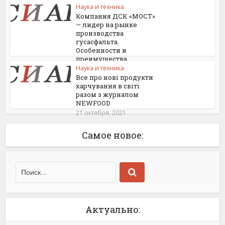
Наука и техника
Компания ДСК «МОСТ»
— лидер на рынке
производства
гусасфальта.
Особенности и
преимущества
Наука и техника
11 декабря, 2021
Все про нові продукти
харчування в світі
разом з журналом
NEWFOOD
21 октября, 2021
Самое новое:
Актуально: