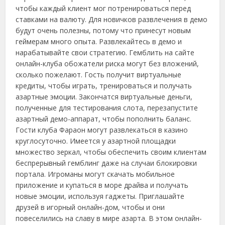
чтобы каждый клиент мог потренироваться перед
ставками на валюту. Для новичков развлечения в демо
будут очень полезны, потому что принесут новым
геймерам много опыта. Развлекайтесь в демо и
нарабатывайте свои стратегию. Гемблить на сайте
онлайн-клуба обожатели риска могут без вложений,
сколько пожелают. Гость получит виртуальные
кредиты, чтобы играть, тренироваться и получать
азартные эмоции. Закончатся виртуальные деньги,
полученные для тестирования слота, перезапустите
азартный демо-аппарат, чтобы пополнить баланс.
Гости клуба Фараон могут развлекаться в казино
круглосуточно. Имеется у азартной площадки
множество зеркал, чтобы обеспечить своим клиентам
беспрерывный гемблинг даже на случаи блокировки
портала. Игроманы могут скачать мобильное
приложение и купаться в море драйва и получать
новые эмоции, используя гаджеты. Приглашайте
друзей в игорный онлайн-дом, чтобы и они
повеселились на славу в мире азарта. В этом онлайн-