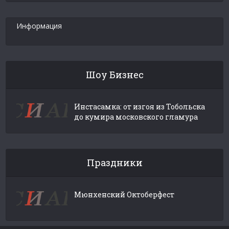
Информация
Шоу Бизнес
Инстасамка: от изгоя из Тобольска
до кумира московского гламура
Праздники
Мюнхенский Октоберфест