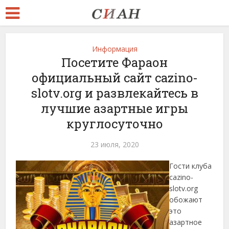
Информация
Посетите Фараон
официальный сайт cazino-
slotv.org и развлекайтесь в
лучшие азартные игры
круглосуточно
23 июля, 2020
Гости клуба
cazino-
slotv.org
обожают
это
азартное