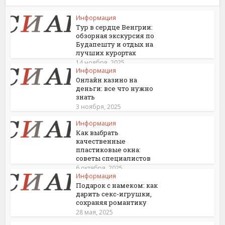
Информация
Тур в сердце Венгрии:
обзорная экскурсия по
Будапешту и отдых на
лучших курортах
14 ноября, 2025
Информация
Онлайн казино на
деньги: все что нужно
знать
3 ноября, 2025
Информация
Как выбрать
качественные
пластиковые окна:
советы специалистов
6 октября, 2025
Информация
Подарок с намеком: как
дарить секс-игрушки,
сохраняя романтику
28 мая, 2025