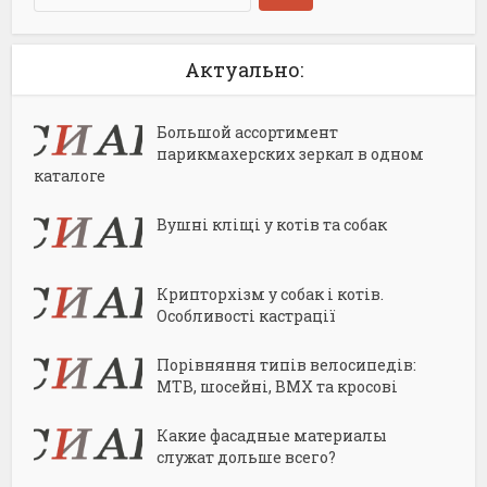
Актуально:
Большой ассортимент
парикмахерских зеркал в одном
каталоге
Вушні кліщі у котів та собак
Крипторхізм у собак і котів.
Особливості кастрації
Порівняння типів велосипедів:
MTB, шосейні, BMX та кросові
Какие фасадные материалы
служат дольше всего?