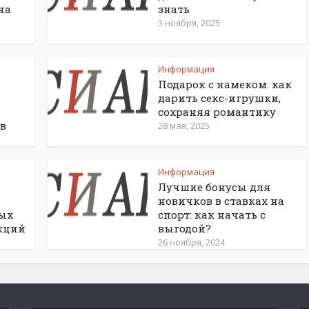
на
знать
3 ноября, 2025
Информация
Подарок с намеком: как
дарить секс-игрушки,
сохраняя романтику
в
28 мая, 2025
Информация
Лучшие бонусы для
новичков в ставках на
ных
спорт: как начать с
кций
выгодой?
26 ноября, 2024