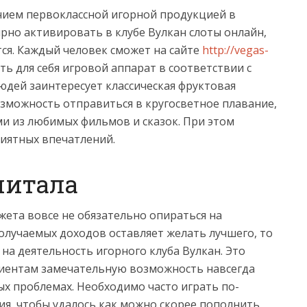
чием первоклассной игорной продукцией в
рно активировать в клубе Вулкан слоты онлайн,
ется. Каждый человек сможет на сайте
http://vegas-
ь для себя игровой аппарат в соответствии с
дей заинтересует классическая фруктовая
озможность отправиться в кругосветное плавание,
ми из любимых фильмов и сказок. При этом
иятных впечатлений.
питала
ета вовсе не обязательно опираться на
олучаемых доходов оставляет желать лучшего, то
на деятельность игорного клуба Вулкан. Это
лиентам замечательную возможность навсегда
х проблемах. Необходимо часто играть по-
ия, чтобы удалось как можно скорее пополнить