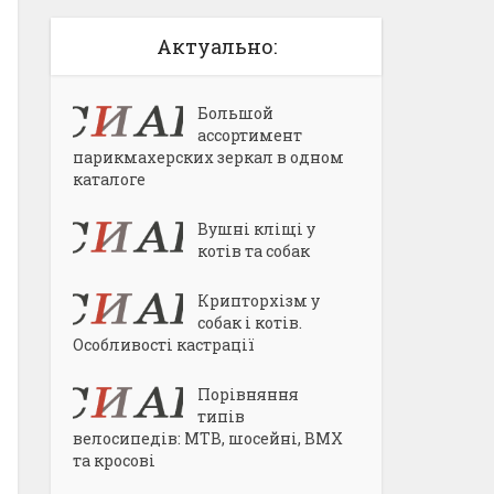
Актуально:
Большой
ассортимент
парикмахерских зеркал в одном
каталоге
Вушні кліщі у
котів та собак
Крипторхізм у
собак і котів.
Особливості кастрації
Порівняння
типів
велосипедів: MTB, шосейні, BMX
та кросові