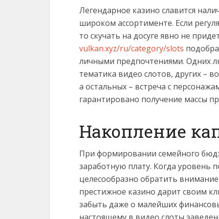
Легендарное казино славится нали
широком ассортименте. Если регуля
то скучать на досуге явно не прид
vulkan.xyz/ru/category/slots
подобрат
личными предпочтениями. Одних лю
тематика видео слотов, других – в
а остальных – встреча с персонажа
гарантировано получение массы пр
Накопление ка
При формировании семейного бюдж
заработную плату. Когда уровень п
целесообразно обратить внимание 
престижное казино дарит своим к
забыть даже о малейших финансовы
настоящему в видео слоты заведен