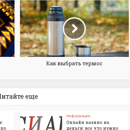
Как выбрать термос
Читайте еще
Информация
и:
Онлайн казино на
 по
деньги: все что нужно