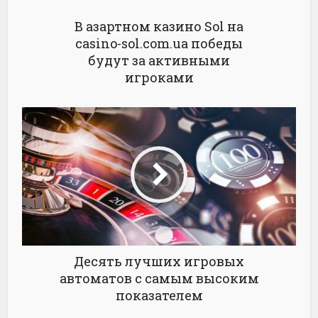
В азартном казино Sol на
casino-sol.com.ua победы
будут за активными
игроками
Десять лучших игровых
автоматов с самым высоким
показателем