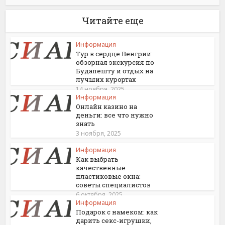
Читайте еще
Информация
Тур в сердце Венгрии:
обзорная экскурсия по
Будапешту и отдых на
лучших курортах
14 ноября, 2025
Информация
Онлайн казино на
деньги: все что нужно
знать
3 ноября, 2025
Информация
Как выбрать
качественные
пластиковые окна:
советы специалистов
6 октября, 2025
Информация
Подарок с намеком: как
дарить секс-игрушки,