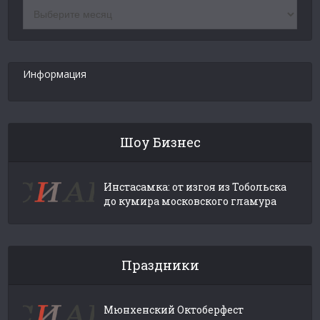
Архив
новостей
Информация
Шоу Бизнес
Инстасамка: от изгоя из Тобольска
до кумира московского гламура
Праздники
Мюнхенский Октоберфест