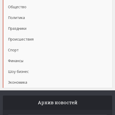
Общество
Политика
Праздники
Происшествия
Спорт
Финансы
Шоу бизнес
Экономика
Архив новостей