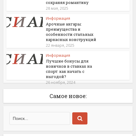
сохраняя романтику
28 мая, 2025
Информация
Арочные ангары:
преимущества и
особенности стальных
каркасных конструкций
22 января, 2025
Информация
Лучшие бонусы для
новичков в ставках на
спорт: как начать с
выгодой?
26 ноября, 2024
Самое новое: