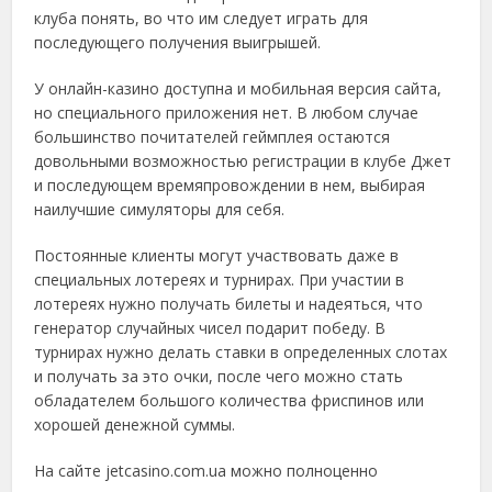
клуба понять, во что им следует играть для
последующего получения выигрышей.
У онлайн-казино доступна и мобильная версия сайта,
но специального приложения нет. В любом случае
большинство почитателей геймплея остаются
довольными возможностью регистрации в клубе Джет
и последующем времяпровождении в нем, выбирая
наилучшие симуляторы для себя.
Постоянные клиенты могут участвовать даже в
специальных лотереях и турнирах. При участии в
лотереях нужно получать билеты и надеяться, что
генератор случайных чисел подарит победу. В
турнирах нужно делать ставки в определенных слотах
и получать за это очки, после чего можно стать
обладателем большого количества фриспинов или
хорошей денежной суммы.
На сайте jetcasino.com.ua можно полноценно