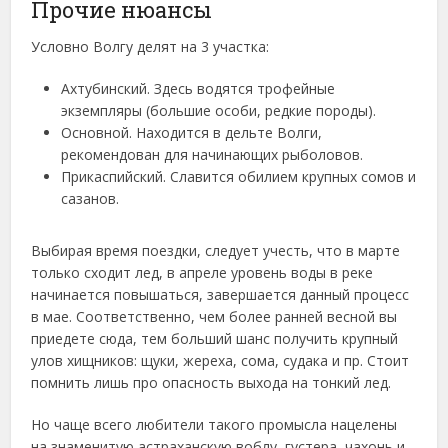
Прочие нюансы
Условно Волгу делят на 3 участка:
Ахтубинский. Здесь водятся трофейные
экземпляры (большие особи, редкие породы).
Основной. Находится в дельте Волги,
рекомендован для начинающих рыболовов.
Прикаспийский. Славится обилием крупных сомов и
сазанов.
Выбирая время поездки, следует учесть, что в марте
только сходит лед, в апреле уровень воды в реке
начинается повышаться, завершается данный процесс
в мае. Соответственно, чем более ранней весной вы
приедете сюда, тем больший шанс получить крупный
улов хищников: щуки, жереха, сома, судака и пр. Стоит
помнить лишь про опасность выхода на тонкий лед.
Но чаще всего любители такого промысла нацелены
на знаменитую астраханскую воблу, густера, чахонь и