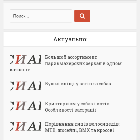
Актуально:
Большой ассортимент
парикмахерских зеркал в одном
каталоге
Вушні кліщі у котів та собак
Крипторхізм у собак і котів.
Особливості кастрації
Порівняння типів велосипедів:
MTB, шосейні, BMX та кросові