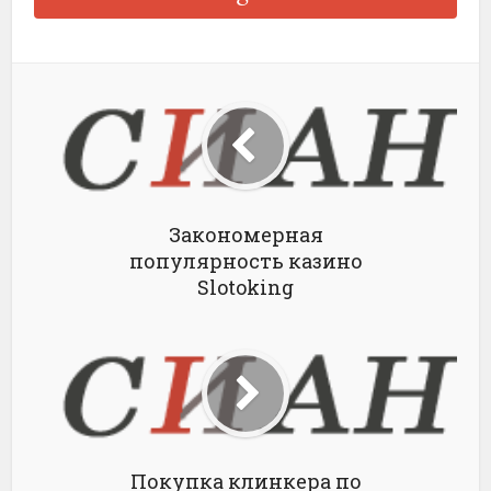
Закономерная
популярность казино
Slotoking
Покупка клинкера по