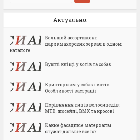
Актуально:
Большой ассортимент
парикмахерских зеркал в одном
каталоге
Вушні кліщі у котів та собак
Крипторхізм у собак і котів.
Особливості кастрації
Порівняння типів велосипедів:
MTB, шосейні, BMX та кросові
Какие фасадные материалы
служат дольше всего?