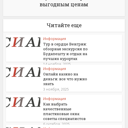
выгодным ценам
Читайте еще
Информация
Тур в сердце Венгрии:
обзорная экскурсия по
Будапешту и отдых на
лучших курортах
14 ноября, 2025
Информация
Онлайн казино на
деньги: все что нужно
знать
3 ноября, 2025
Информация
Как выбрать
качественные
пластиковые окна:
советы специалистов
6 октября, 2025