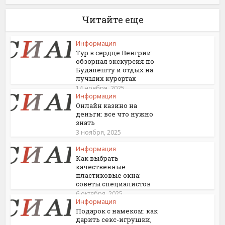
Читайте еще
Информация
Тур в сердце Венгрии:
обзорная экскурсия по
Будапешту и отдых на
лучших курортах
14 ноября, 2025
Информация
Онлайн казино на
деньги: все что нужно
знать
3 ноября, 2025
Информация
Как выбрать
качественные
пластиковые окна:
советы специалистов
6 октября, 2025
Информация
Подарок с намеком: как
дарить секс-игрушки,