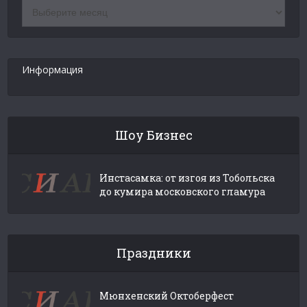
Архив
новостей
Информация
Шоу Бизнес
Инстасамка: от изгоя из Тобольска
до кумира московского гламура
Праздники
Мюнхенский Октоберфест