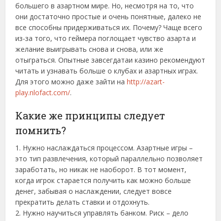
большего в азартном мире. Но, несмотря на то, что
они достаточно простые и очень понятные, далеко не
все способны придерживаться их. Почему? Чаще всего
из-за того, что геймера поглощает чувство азарта и
желание выигрывать снова и снова, или же
отыграться. Опытные завсегдатаи казино рекомендуют
читать и узнавать больше о клубах и азартных играх.
Для этого можно даже зайти на
http://azart-
play.nlofact.com/
.
Какие же принципы следует
помнить?
1. Нужно наслаждаться процессом. Азартные игры –
это тип развлечения, который параллельно позволяет
заработать, но никак не наоборот. В тот момент,
когда игрок старается получить как можно больше
денег, забывая о наслаждении, следует вовсе
прекратить делать ставки и отдохнуть.
2. Нужно научиться управлять банком. Риск – дело