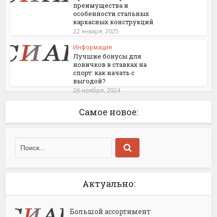
преимущества и
особенности стальных
каркасных конструкций
22 января, 2025
Информация
Лучшие бонусы для
новичков в ставках на
спорт: как начать с
выгодой?
26 ноября, 2024
Самое новое:
Актуально:
Большой ассортимент