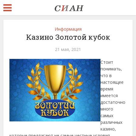
Информация
Казино Золотой кубок
21 мая, 2021
Стоит
понимать,
что в
настоящее
время
имеется
достаточно
много
самых
различных
казино,
которые предлагают не самые честные условия