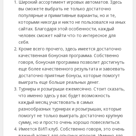
Широкий ассортимент игровых автоматов. Здесь
вы сможете выбрать не только достаточно
популярные и примитивные варианты, но и те,
которыми никогда и никто не пользовался на иных
сайтах. Благодаря этой особенности, каждый
человек сможет найти что-то интересное для
себя.
Кроме всего прочего, здесь имеется достаточно
качественная бонусная программа. Собственно
говоря, бонусная программа позволит достигнуть
еще более качественного результата и завоевать
достаточно приятные бонусы, которые помогут
выиграть еще больше реальных денег.
Турниры и розыгрыши ежемесячно. Стоит сказать,
что именно здесь у вас будет возможность
каждый месяц участвовать в самых
разнообразных турнирах и розыгрышах, которые
помогут не только выиграть достаточно крупную
сумму, но и просто очень хорошо повеселиться.
Имеется ВИП клуб. Собственно говоря, это очень
важный аспект для опытных игроков. Именно для