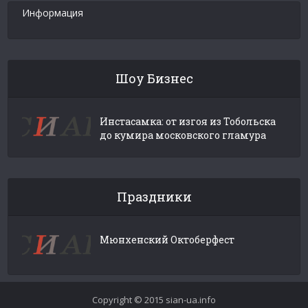
Информация
Шоу Бизнес
Инстасамка: от изгоя из Тобольска
до кумира московского гламура
Праздники
Мюнхенский Октоберфест
Copyright © 2015 sian-ua.info