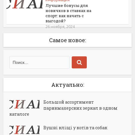
Лучшие бонусы для
новичков в ставках на
спорт: как начать с
выгодой?
26 ноября, 2024
Самое новое:
Актуально:
Большой ассортимент
парикмахерских зеркал в одном
каталоге
Вушні кліщі у котів та собак