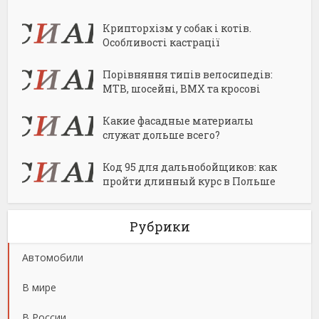
Крипторхізм у собак і котів.
Особливості кастрації
Порівняння типів велосипедів:
MTB, шосейні, BMX та кросові
Какие фасадные материалы
служат дольше всего?
Код 95 для дальнобойщиков: как
пройти длинный курс в Польше
Рубрики
Автомобили
В мире
В России