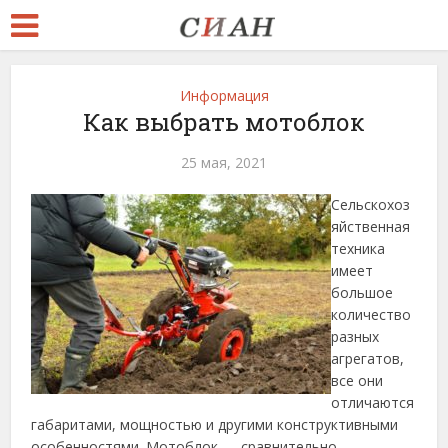
Информация
Как выбрать мотоблок
25 мая, 2021
Сельскохоз
яйственная
техника
имеет
большое
количество
разных
агрегатов,
все они
отличаются
габаритами, мощностью и другими конструктивными
особенностями. Мотоблок — сравнительно