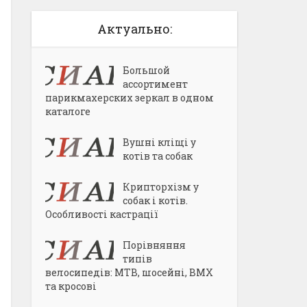
Актуально:
Большой
ассортимент
парикмахерских зеркал в одном
каталоге
Вушні кліщі у
котів та собак
Крипторхізм у
собак і котів.
Особливості кастрації
Порівняння
типів
велосипедів: MTB, шосейні, BMX
та кросові