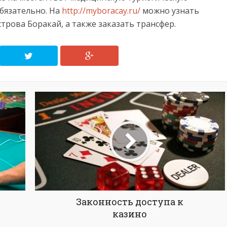
обязательно. На
http://myboracay.ru/
можно узнать
строва Боракай, а также заказать трансфер.
Законность доступа к
казино