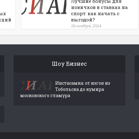
Лучшие бонусы для
новичков в ставках на
ных
спорт: как начать с
кций
выгодой?
26 ноября, 2024
Шоу Бизнес
Инстасамка: от изгоя из
Тобольска до кумира
московского гламура