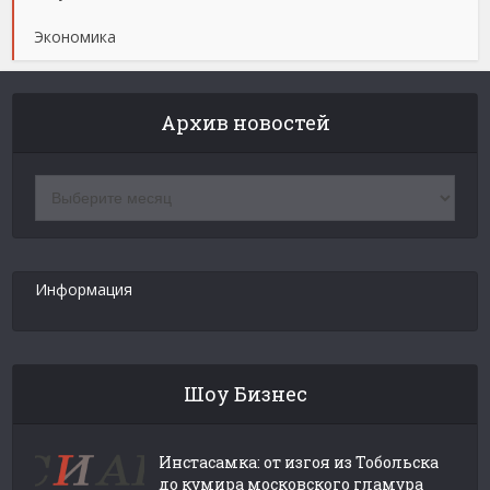
Экономика
Архив новостей
Архив
новостей
Информация
Шоу Бизнес
Инстасамка: от изгоя из Тобольска
до кумира московского гламура