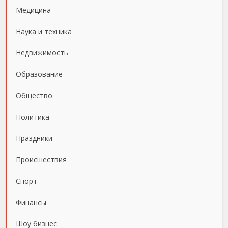
Медицина
Наука и техника
Недвижимость
Образование
Общество
Политика
Праздники
Происшествия
Спорт
Финансы
Шоу бизнес