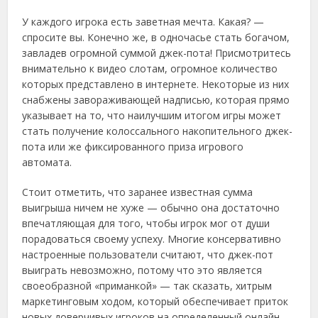
У каждого игрока есть заветная мечта. Какая? —
спросите вы. Конечно же, в одночасье стать богачом,
завладев огромной суммой джек-пота! Присмотритесь
внимательно к видео слотам, огромное количество
которых представлено в интернете. Некоторые из них
снабжены завораживающей надписью, которая прямо
указывает на то, что наилучшим итогом игры может
стать получение колоссального накопительного джек-
пота или же фиксированного приза игрового
автомата.
Стоит отметить, что заранее известная сумма
выигрыша ничем не хуже — обычно она достаточно
впечатляющая для того, чтобы игрок мог от души
порадоваться своему успеху. Многие консервативно
настроенные пользователи считают, что джек-пот
выиграть невозможно, потому что это является
своеобразной «приманкой» — так сказать, хитрым
маркетинговым ходом, который обеспечивает приток
новых доверчивых игроков на определенный онлайн-