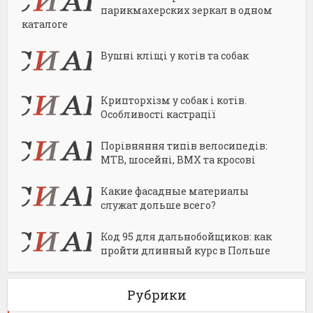
парикмахерских зеркал в одном
каталоге
Вушні кліщі у котів та собак
Крипторхізм у собак і котів.
Особливості кастрації
Порівняння типів велосипедів:
MTB, шосейні, BMX та кросові
Какие фасадные материалы
служат дольше всего?
Код 95 для дальнобойщиков: как
пройти длинный курс в Польше
Рубрики