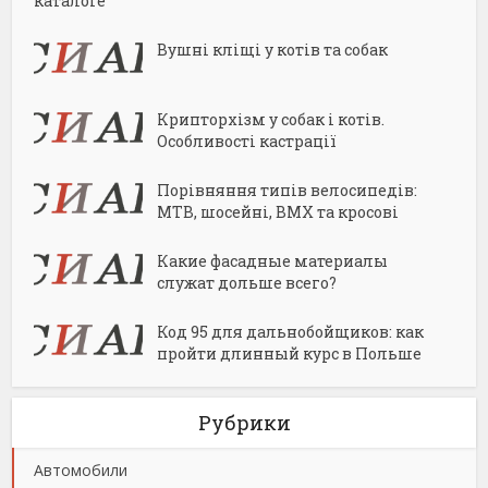
каталоге
Вушні кліщі у котів та собак
Крипторхізм у собак і котів.
Особливості кастрації
Порівняння типів велосипедів:
MTB, шосейні, BMX та кросові
Какие фасадные материалы
служат дольше всего?
Код 95 для дальнобойщиков: как
пройти длинный курс в Польше
Рубрики
Автомобили