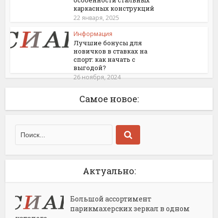
особенности стальных
каркасных конструкций
22 января, 2025
Информация
Лучшие бонусы для
новичков в ставках на
спорт: как начать с
выгодой?
26 ноября, 2024
Самое новое:
Актуально:
Большой ассортимент
парикмахерских зеркал в одном