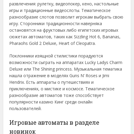
развлечения: рулетку, видеопокер, кено, настольные
игры и традиционные видеослоты. Тематическое
разнообразие слотов позволит игрокам выбрать свою
игру. Сторонники традиционности наверняка
остановятся на фруктовых либо египетских игровых
сюжетах автоматов, таких как Sizzling Hot 6, Bananas,
Pharaohs Gold 2 Deluxe, Heart of Cleopatra.
Поклонники изящной стилистики порадуются
возможности сыграть на аппаратах Lucky Ladys Charm
Deluxe или The Shining princess. Музыкальная тематика
нашла отражение в моделях Guns N’ Roses и Jimi
Hendrix. Есть аппараты о путешествиях и
приключениях, о мистике и космосе. Тематическое
разнообразие автоматов тоже способствует
популярности казино Кинг среди онлайн
пользователей.
Игровые автоматы в разделе
новинок