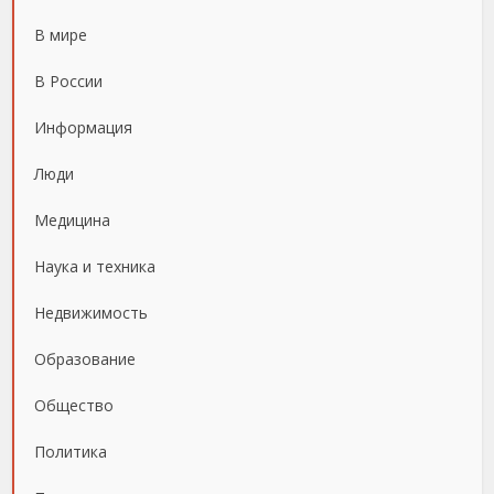
В мире
В России
Информация
Люди
Медицина
Наука и техника
Недвижимость
Образование
Общество
Политика