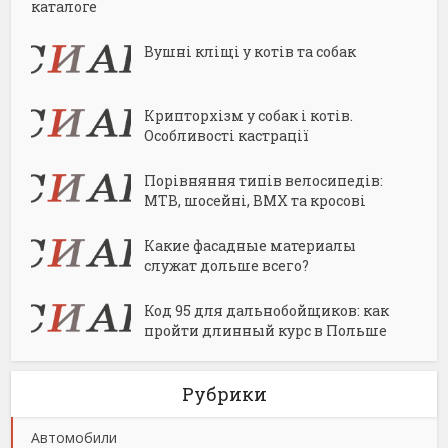
каталоге
Вушні кліщі у котів та собак
Крипторхізм у собак і котів.
Особливості кастрації
Порівняння типів велосипедів:
MTB, шосейні, BMX та кросові
Какие фасадные материалы
служат дольше всего?
Код 95 для дальнобойщиков: как
пройти длинный курс в Польше
Рубрики
Автомобили