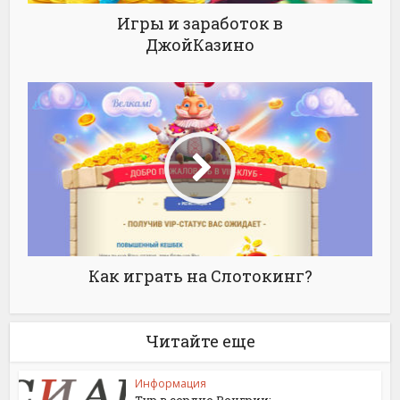
Игры и заработок в
ДжойКазино
Как играть на Слотокинг?
Читайте еще
Информация