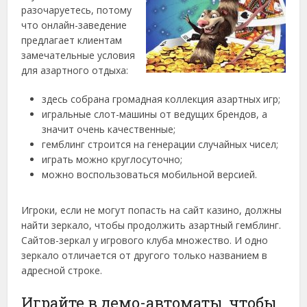
разочаруетесь, потому
что онлайн-заведение
предлагает клиентам
замечательные условия
для азартного отдыха:
здесь собрана громадная коллекция азартных игр;
игральные слот-машины от ведущих брендов, а
значит очень качественные;
гемблинг строится на генерации случайных чисел;
играть можно круглосуточно;
можно воспользоваться мобильной версией.
Игроки, если не могут попасть на сайт казино, должны
найти зеркало, чтобы продолжить азартный гемблинг.
Сайтов-зеркал у игрового клуба множество. И одно
зеркало отличается от другого только названием в
адресной строке.
Играйте в демо-автоматы, чтобы