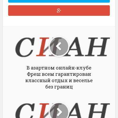
В азартном онлайн-клубе
Фреш всем гарантирован
классный отдых и веселье
без границ