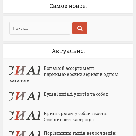
Самое новое:
Актуально:
Большой ассортимент
парикмахерских зеркал в одном
каталоге
Вушні кліщі у котів та собак
Крипторхізм у собак і котів.
Особливості кастрації
Порівняння типів велосипедів: