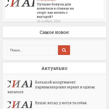
Лучшие бонусы для
новичков в ставках на
спорт: как начать с
выгодой?
26 ноября, 2024
Самое новое:
Актуально:
Большой ассортимент
парикмахерских зеркал в одном
каталоге
Вушні кліщі у котів та собак