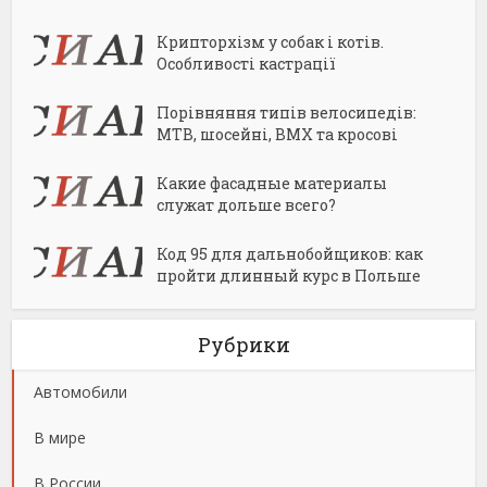
Крипторхізм у собак і котів.
Особливості кастрації
Порівняння типів велосипедів:
MTB, шосейні, BMX та кросові
Какие фасадные материалы
служат дольше всего?
Код 95 для дальнобойщиков: как
пройти длинный курс в Польше
Рубрики
Автомобили
В мире
В России