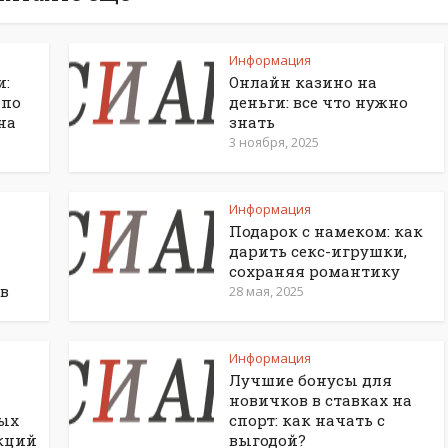
Информация
и:
Онлайн казино на
 по
деньги: все что нужно
на
знать
3 ноября, 2025
Информация
Подарок с намеком: как
дарить секс-игрушки,
сохраняя романтику
в
28 мая, 2025
Информация
Лучшие бонусы для
новичков в ставках на
ных
спорт: как начать с
кций
выгодой?