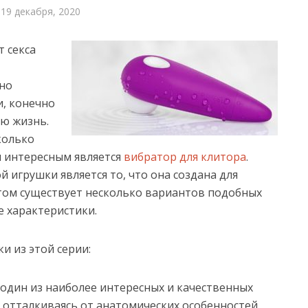
19 декабря, 2020
 секса
ьно
и, конечно
ую жизнь.
колько
м интересным является
вибратор для клитора
.
игрушки является то, что она создана для
том существует несколько вариантов подобных
 характеристики.
и из этой серии:
один из наиболее интересных и качественных
 отталкиваясь от анатомических особенностей