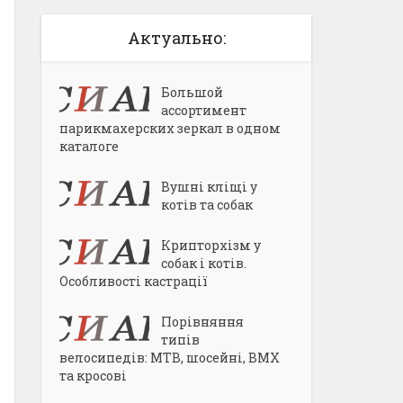
Актуально:
Большой
ассортимент
парикмахерских зеркал в одном
каталоге
Вушні кліщі у
котів та собак
Крипторхізм у
собак і котів.
Особливості кастрації
Порівняння
типів
велосипедів: MTB, шосейні, BMX
та кросові