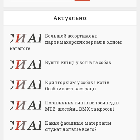
Актуально:
Большой ассортимент
парикмахерских зеркал в одном
каталоге
Вушні кліщі у котів та собак
Крипторхізм у собак і котів.
Особливості кастрації
Порівняння типів велосипедів:
MTB, шосейні, BMX та кросові
Какие фасадные материалы
служат дольше всего?