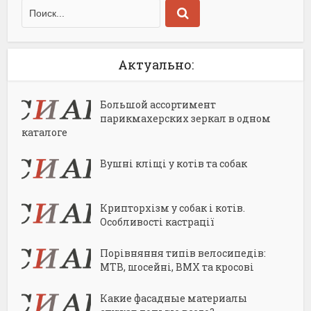
Актуально:
Большой ассортимент
парикмахерских зеркал в одном
каталоге
Вушні кліщі у котів та собак
Крипторхізм у собак і котів.
Особливості кастрації
Порівняння типів велосипедів:
MTB, шосейні, BMX та кросові
Какие фасадные материалы