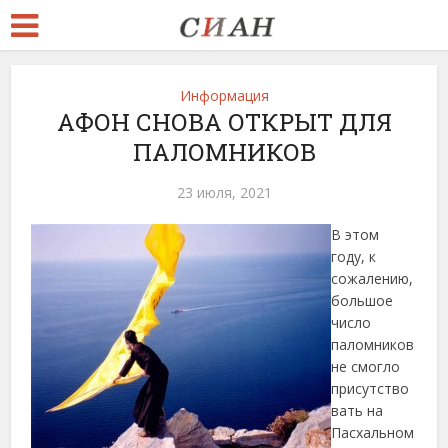
Информация
АФОН СНОВА ОТКРЫТ ДЛЯ
ПАЛОМНИКОВ
23 июля, 2021
В этом
году, к
сожалению,
большое
число
паломников
не смогло
присутство
вать на
Пасхальном