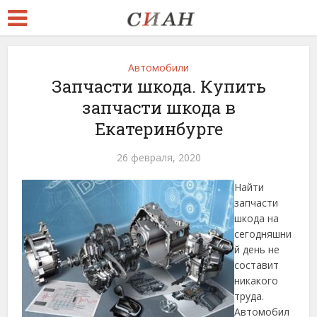
Автомобили
Запчасти шкода. Купить
запчасти шкода в
Екатеринбурге
26 февраля, 2020
Найти
запчасти
шкода
на
сегодняшни
й день не
составит
никакого
труда.
Автомобил