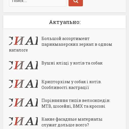
Актуально:
Большой ассортимент
парикмахерских зеркал в одном
каталоге
Вушні кліщі у котів та собак
Крипторхізм у собак і котів.
Особливості кастрації
Порівняння типів велосипедів:
MTB, шосейні, BMX та кросові
Какие фасадные материалы
служат дольше всего?