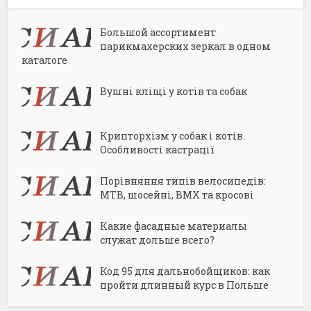
Большой ассортимент
парикмахерских зеркал в одном
каталоге
Вушні кліщі у котів та собак
Крипторхізм у собак і котів.
Особливості кастрації
Порівняння типів велосипедів:
MTB, шосейні, BMX та кросові
Какие фасадные материалы
служат дольше всего?
Код 95 для дальнобойщиков: как
пройти длинный курс в Польше