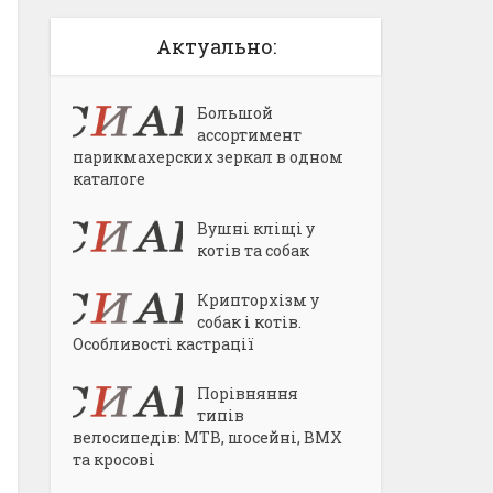
Актуально:
Большой
ассортимент
парикмахерских зеркал в одном
каталоге
Вушні кліщі у
котів та собак
Крипторхізм у
собак і котів.
Особливості кастрації
Порівняння
типів
велосипедів: MTB, шосейні, BMX
та кросові