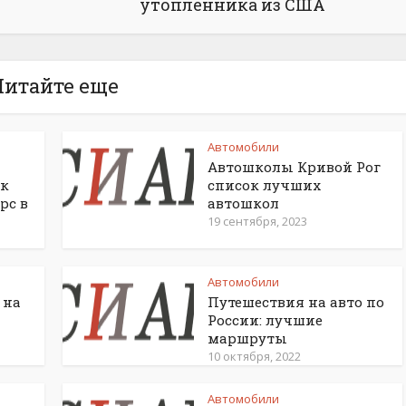
утопленника из США
Читайте еще
Автомобили
Автошколы Кривой Рог
ак
список лучших
рс в
автошкол
19 сентября, 2023
Автомобили
 на
Путешествия на авто по
России: лучшие
маршруты
10 октября, 2022
Автомобили