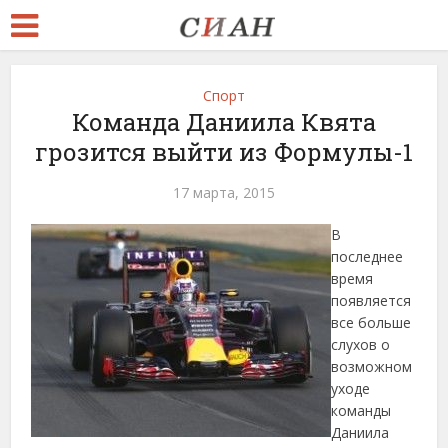
Спорт
Команда Даниила Квята
грозится выйти из Формулы-1
17 марта, 2015
В
последнее
время
появляется
все больше
слухов о
возможном
уходе
команды
Даниила