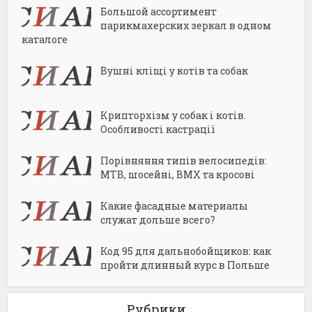
Большой ассортимент
парикмахерских зеркал в одном
каталоге
Вушні кліщі у котів та собак
Крипторхізм у собак і котів.
Особливості кастрації
Порівняння типів велосипедів:
MTB, шосейні, BMX та кросові
Какие фасадные материалы
служат дольше всего?
Код 95 для дальнобойщиков: как
пройти длинный курс в Польше
Рубрики