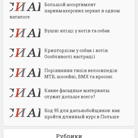
Большой ассортимент
парикмахерских зеркал в одном
каталоге
Вушні кліщі у котів та собак
Крипторхізм у собак і котів.
Особливості кастрації
Порівняння типів велосипедів:
MTB, шосейні, BMX та кросові
Какие фасадные материалы
служат дольше всего?
Код 95 для дальнобойщиков: как
пройти длинный курс в Польше
Рубрики