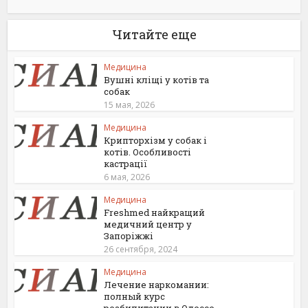
Читайте еще
Медицина
Вушні кліщі у котів та
собак
15 мая, 2026
Медицина
Крипторхізм у собак і
котів. Особливості
кастрації
6 мая, 2026
Медицина
Freshmed найкращий
медичний центр у
Запоріжжі
26 сентября, 2024
Медицина
Лечение наркомании:
полный курс